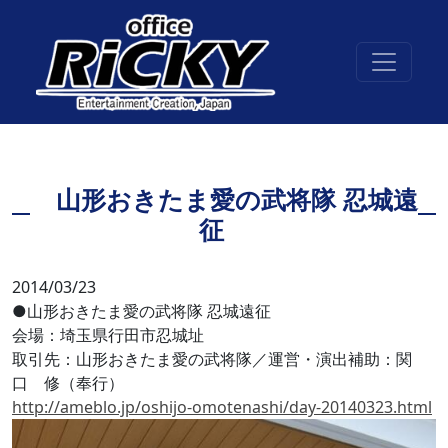
山形おきたま愛の武将隊 忍城遠
征
2014/03/23
●山形おきたま愛の武将隊 忍城遠征
会場：埼玉県行田市忍城址
取引先：山形おきたま愛の武将隊／運営・演出補助：関
口 修（奉行）
http://ameblo.jp/oshijo-omotenashi/day-20140323.html